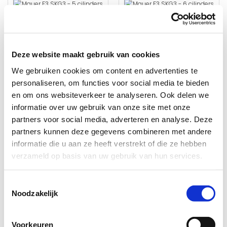
Deze website maakt gebruik van cookies
We gebruiken cookies om content en advertenties te
personaliseren, om functies voor social media te bieden
en om ons websiteverkeer te analyseren. Ook delen we
Mauer F3P SKG3 - 5 cilinders met 15 sleutels
Mauer F3P SKG3 - 6 cilinders met 18 sleutels
informatie over uw gebruik van onze site met onze
Levertijd: 5 tot 10 werkdagen
Levertijd: 5 tot 10 werkdagen
partners voor social media, adverteren en analyse. Deze
partners kunnen deze gegevens combineren met andere
✓ Kerntrekbeveiliging
✓ Kerntrekbeveiliging
informatie die u aan ze heeft verstrekt of die ze hebben
✓ Inclusief sleutelpatent
✓ Inclusief sleutelpatent
verzameld op basis van uw gebruik van hun services.
€ 260,00
€ 312,00
Toestemmingsselectie
Noodzakelijk
Voorkeuren