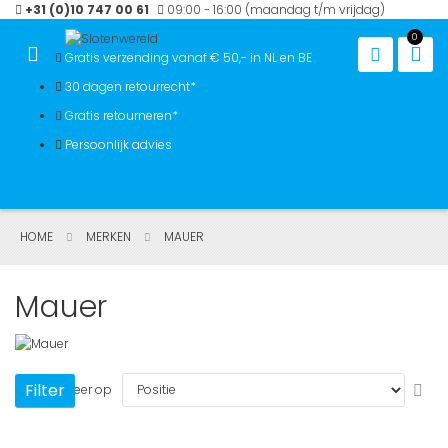
Ga
+31 (0)10 747 00 61
09:00 - 16:00 (maandag t/m vrijdag)
naar
0
de
Win
Gratis verzending vanaf € 50,- in NL en BE
inhoud
30 dagen retourrecht*
Gratis retourneren*
Persoonlijk advies
HOME
MERKEN
MAUER
Mauer
Van
Filter
Sorteer op
hoo
naa
laa