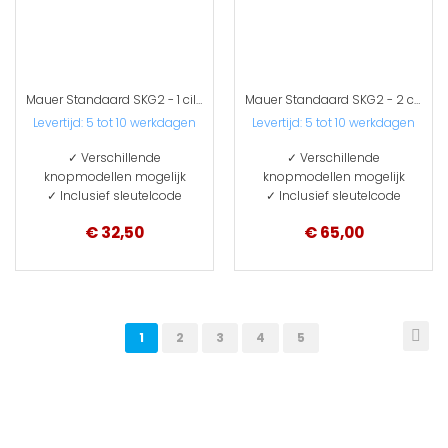
Mauer Standaard SKG2 - 1 cilinder met 3 sleutels
Mauer Standaard SKG2 - 2 cilinders met 6 sleutels
Levertijd:
5 tot 10 werkdagen
Levertijd:
5 tot 10 werkdagen
✓ Verschillende
✓ Verschillende
knopmodellen mogelijk
knopmodellen mogelijk
✓ Inclusief sleutelcode
✓ Inclusief sleutelcode
€ 32,50
€ 65,00
Pagina
Pag
Vol
U
Pagina
Pagina
Pagina
Pagina
1
2
3
4
5
lees
momenteel
pagina