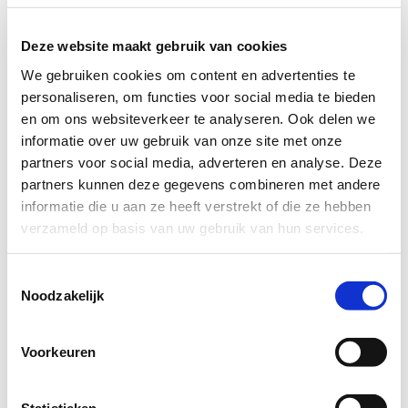
Deze website maakt gebruik van cookies
We gebruiken cookies om content en advertenties te
personaliseren, om functies voor social media te bieden
en om ons websiteverkeer te analyseren. Ook delen we
informatie over uw gebruik van onze site met onze
Abus S6+ SKG3 - 5 cilinders met 15 sleutels
Abus S6+ SKG3 - 6 cilinders met 18 sleutels
partners voor social media, adverteren en analyse. Deze
Levertijd: Direct leverbaar
Levertijd: Direct leverbaar
partners kunnen deze gegevens combineren met andere
informatie die u aan ze heeft verstrekt of die ze hebben
✓ Kerntrekbeveiliging
✓ Kerntrekbeveiliging
✓ Inclusief sleutelkaart
✓ Inclusief sleutelkaart
verzameld op basis van uw gebruik van hun services.
€ 162,50
€ 195,00
Toestemmingsselectie
Noodzakelijk
Voorkeuren