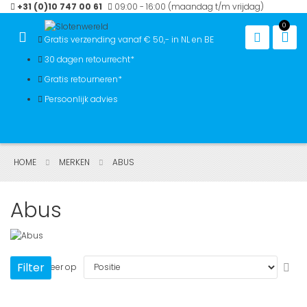
Ga
+31 (0)10 747 00 61
09:00 - 16:00 (maandag t/m vrijdag)
naar
0
de
Win
Gratis verzending vanaf € 50,- in NL en BE
inhoud
30 dagen retourrecht*
Gratis retourneren*
Persoonlijk advies
HOME
MERKEN
ABUS
Abus
Van
Filter
Sorteer op
hoo
naa
laa