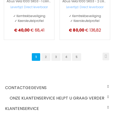
Abus Vela 1000 SKG3 - 1 cilinder met 3 sleutels
Abus Vela 1000 SKG3 - 2 cilinders met 6 sleutels
Levertijd: Direct leverbaar
Levertijd: Direct leverbaar
✓ Kerntrekbeveiliging
✓ Kerntrekbeveiliging
✓ Keersleutelprofiel
✓ Keersleutelprofiel
Special
€ 40,00
€ 68,41
€ 80,00
€ 136,82
Price
Pagina
Pag
Vol
U
Pagina
Pagina
Pagina
Pagina
1
2
3
4
5
lees
momenteel
pagina
CONTACTGEGEVENS
ONZE KLANTENSERVICE HELPT U GRAAG VERDER
KLANTENSERVICE