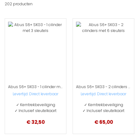
202
producten
sort
Abus S6+ SKG3 - 1 cilinder met 3 sleutels
Abus S6+ SKG3 - 2 cilinders met 6 sleutels
Levertijd: Direct leverbaar
Levertijd: Direct leverbaar
✓ Kerntrekbeveiliging
✓ Kerntrekbeveiliging
✓ Inclusief sleutelkaart
✓ Inclusief sleutelkaart
€ 32,50
€ 65,00